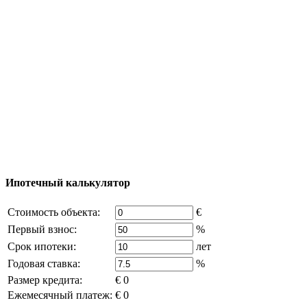
Процесс покупки
Карта Турции
Добавить объект
© 2011 - 2026 Официальный сайт компании
Excluzival Group Все права защищены (All rights
reserved) - использование материалов сайта
возможно только с письменного разрешения
владельца компании и активная ссылка на
excluzival.ru
Часть контента на сайте заимствована из открытых
источников, если вы являетесь правообладателем и считаете,
что это нарушает ваши права - напишите нам.
Ипотечный калькулятор
Стоимость объекта:
€
Первый взнос:
%
Срок ипотеки:
лет
Годовая ставка:
%
Размер кредита:
€ 0
Ежемесячный платеж:
€ 0