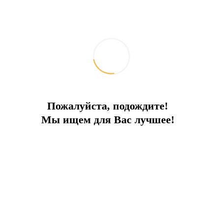
2
Площадь:
180 м
Сад:
Частный
Бассейн:
Частный
Расстояние до моря:
3 км
Расстояние до пляжа:
3 км
Расстояние до центра:
1 км
Расстояние до магазина:
700 м
Расстояние до аэропорта:
68 км
Вилла в природном районе популярного курорта Фетхие -
Олюдениз, который знаменит своими прекрасными пляжами
Пожалуйста, подождите!
и природой.
Мы ищем для Вас лучшее!
Вилла с индивидуальным бассейном в районе Олюдениз,
море в 10 минутах езды на автомобиле. Вся городская
инфраструктура: магазины и прочее в непосредственной
близости.
3 спальни, 3 ванных. Полностью меблированы и оборудованы
всем необходимым.
Стоимость – от 350 евро в сутки.
СТОИМОСТЬ МЕНЯЕТСЯ В ЗАВИСИМОСТИ ОТ