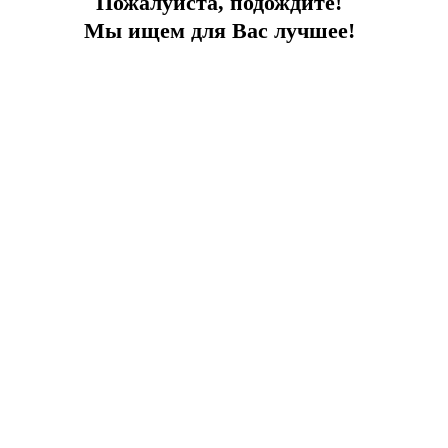
Пожалуйста, подождите!
Всемирно известные пляжи:
Мы ищем для Вас лучшее!
Наслаждайтесь кристально чистой водой
и солнцем.
Очаровательная природа:
Окружите
себя красотой гор и моря.
Вкусная кухня:
Попробуйте местные
деликатесы в ресторанах Калкана.
Расположение виллы:
Аэропорт Даламан:
125 км
Центр Калкана:
2,2 км
Пляж:
2,6 км
Автобусный вокзал:
1,8 км
Магазин:
600 м
Рестораны:
1 км
Поликлиника:
2,5 км
Позвольте себе отдохнуть от рутины и
насладиться роскошным отдыхом на вилле
вашей мечты в Калкане!