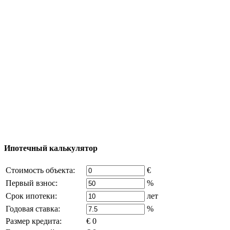
Тур за недвижимостью
Процесс покупки
Карта Турции
Добавить объект
© 2011 - 2026 Официальный сайт компании
Excluzival Group Все права защищены (All rights
reserved) - использование материалов сайта
возможно только с письменного разрешения
владельца компании и активная ссылка на
excluzival.ru
Часть контента на сайте заимствована из открытых
источников, если вы являетесь правообладателем и считаете,
что это нарушает ваши права - напишите нам.
Ипотечный калькулятор
Стоимость объекта:
€
Первый взнос:
%
Срок ипотеки:
лет
Годовая ставка:
%
Размер кредита:
€ 0