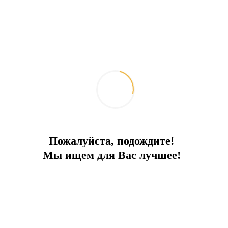
Пожалуйста, подождите!
Мы ищем для Вас лучшее!
Частная резиденция
Территория 5 000м2 с частным бассейном в красивом зеленом
месте...
Город:
Бодрум