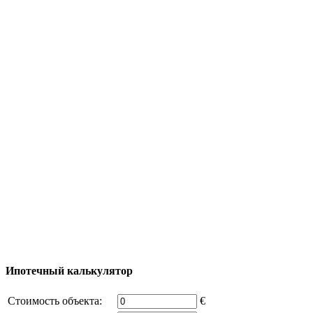
Яхтинг
Туризм
Полезная информация
Тур за недвижимостью
Процесс покупки
Карта Турции
Добавить объект
© 2011 - 2026 Официальный сайт компании
Excluzival Group Все права защищены (All rights
reserved) - использование материалов сайта
возможно только с письменного разрешения
владельца компании и активная ссылка на
excluzival.ru
Часть контента на сайте заимствована из открытых
источников, если вы являетесь правообладателем и считаете,
что это нарушает ваши права - напишите нам.
Ипотечный калькулятор
Стоимость объекта:
€