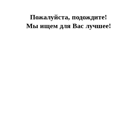
Пожалуйста, подождите!
Мы ищем для Вас лучшее!
Идеальный летний отдых
Вид на море, в центре города, рядом с пляжем
Город:
Бодрум