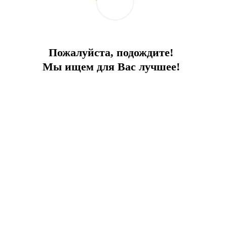
Пожалуйста, подождите!
Мы ищем для Вас лучшее!
ПРЕИМУЩЕСТВА ОБЪЕКТА:
астный пляж
Вид на море
СПА
Т
айте свежий морской бриз и наслаждайтесь пан