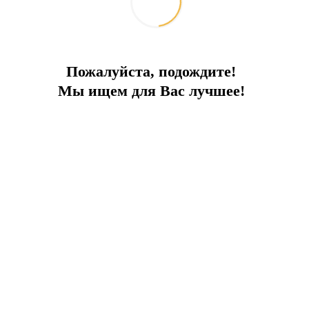
Пожалуйста, подождите!
Мы ищем для Вас лучшее!
ПРЕИМУЩЕСТВА ОБЪЕКТА:
а море
Панорамный вид
Кондицио
деальная вилла для семейного отдыха или романт
 на море и природу?
Вилла в Калкане, распол