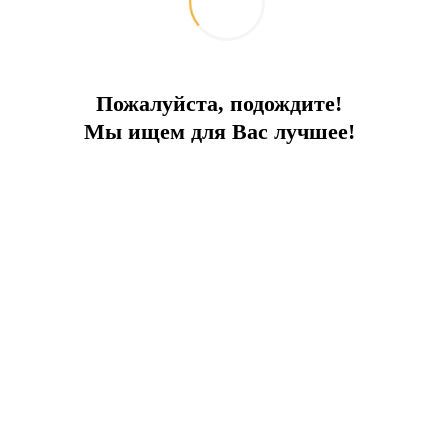
Пожалуйста, подождите!
Мы ищем для Вас лучшее!
оим пляжем, рестораном и баром на берегу!
мя бассейнами на территории комплекса, красивой ухоженной те
торию пляжа с рестораном, баром и сервисом.
стиную с американской кухней, кладовую комнату, балконы, тер
ть меняется в зависимости от сезона, пожалуйста, уточняйте сто
Отправить запрос
Добавить к сравнению