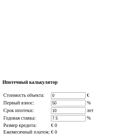
Процесс покупки
Карта Турции
Добавить объект
© 2011 - 2026 Официальный сайт компании
Excluzival Group Все права защищены (All rights
reserved) - использование материалов сайта
возможно только с письменного разрешения
владельца компании и активная ссылка на
excluzival.ru
Часть контента на сайте заимствована из открытых
источников, если вы являетесь правообладателем и считаете,
что это нарушает ваши права - напишите нам.
Ипотечный калькулятор
Стоимость объекта:
€
Первый взнос:
%
Срок ипотеки:
лет
Годовая ставка:
%
Размер кредита:
€ 0
Ежемесячный платеж:
€ 0