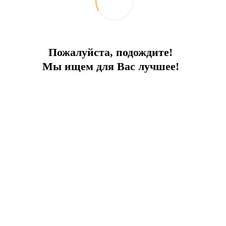
Пожалуйста, подождите!
Мы ищем для Вас лучшее!
ПРЕИМУЩЕСТВА ОБЪЕКТА:
 центру
Мебель и техника
Отдель
 Расслабьтесь у собственного бассейна. Вилла 
й на земле.