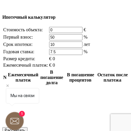
источников, если вы являетесь правообладателем и считаете,
что это нарушает ваши права - напишите нам.
Ипотечный калькулятор
Стоимость объекта:
€
Первый взнос:
%
Срок ипотеки:
лет
Годовая ставка:
%
Размер кредита:
€ 0
Ежемесячный платеж:
€ 0
В
Ежемесячный
В погашение
Остаток после
N
погашение
платеж
процентов
платежа
долга
Мы на связи
1
Рассчитать