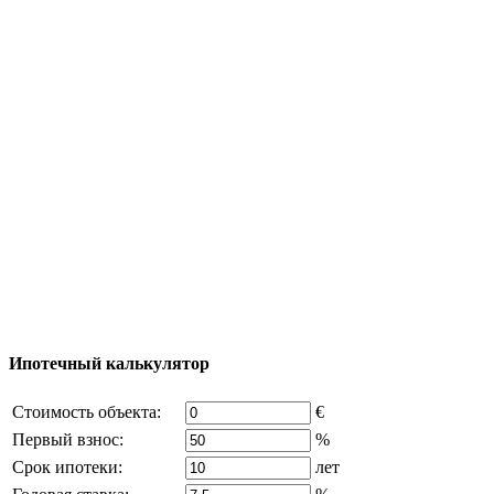
Полезная информация
Тур за недвижимостью
Процесс покупки
Карта Турции
Добавить объект
© 2011 - 2026 Официальный сайт компании
Excluzival Group Все права защищены (All rights
reserved) - использование материалов сайта
возможно только с письменного разрешения
владельца компании и активная ссылка на
excluzival.ru
Часть контента на сайте заимствована из открытых
источников, если вы являетесь правообладателем и считаете,
что это нарушает ваши права - напишите нам.
Ипотечный калькулятор
Стоимость объекта:
€
Первый взнос:
%
Срок ипотеки:
лет