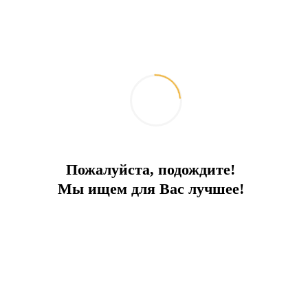
Пожалуйста, подождите!
Отдых 5*!
Мы ищем для Вас лучшее!
Жилой комплекс класса с инфраструктурой на берегу моря
Город:
Дидим
Тип
Апартаменты
Площадь
120
До моря
0 м