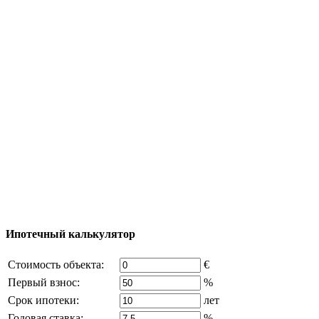
Полезная информация
Тур за недвижимостью
Процесс покупки
Карта Турции
Добавить объект
© 2011 - 2026 Официальный сайт компании
Excluzival Group Все права защищены (All rights
reserved) - использование материалов сайта
возможно только с письменного разрешения
владельца компании и активная ссылка на
excluzival.ru
Часть контента на сайте заимствована из открытых
источников, если вы являетесь правообладателем и считаете,
что это нарушает ваши права - напишите нам.
Ипотечный калькулятор
Стоимость объекта:
€
Первый взнос:
%
Срок ипотеки:
лет
Годовая ставка:
%