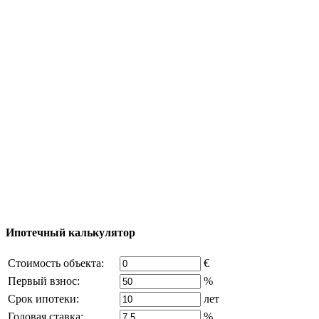
Полезная информация
Тур за недвижимостью
Процесс покупки
Карта Турции
Добавить объект
© 2011 - 2026 Официальный сайт компании
Excluzival Group Все права защищены (All rights
reserved) - использование материалов сайта
возможно только с письменного разрешения
владельца компании и активная ссылка на
excluzival.ru
Часть контента на сайте заимствована из открытых
источников, если вы являетесь правообладателем и считаете,
что это нарушает ваши права - напишите нам.
Ипотечный калькулятор
Стоимость объекта:
€
Первый взнос:
%
Срок ипотеки:
лет
Годовая ставка:
%