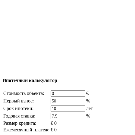
Процесс покупки
Карта Турции
Добавить объект
© 2011 - 2026 Официальный сайт компании
Excluzival Group Все права защищены (All rights
reserved) - использование материалов сайта
возможно только с письменного разрешения
владельца компании и активная ссылка на
excluzival.ru
Часть контента на сайте заимствована из открытых
источников, если вы являетесь правообладателем и считаете,
что это нарушает ваши права - напишите нам.
Ипотечный калькулятор
Стоимость объекта:
€
Первый взнос:
%
Срок ипотеки:
лет
Годовая ставка:
%
Размер кредита:
€ 0
Ежемесячный платеж:
€ 0