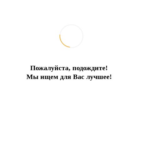
есть все необходимое, и
даже больше!
Выполненная из дерева пристань длиной в 100 метров и
площадью в 600 квадратных метров всегда ждет тех, кто хочет
получить удовольствие от солнца, моря и водных видов
спорта.
Здесь вы сможете найти все необходимое для того, чтобы
качественно и со вкусом провести свое время: открытые
бассейны, пруды, пляжи, SPА салоны, детские бассейны,
Пожалуйста, подождите!
услуги перевозки по воде, 3 теннисных корта и одно
огромное пространство для специальных социальных
Мы ищем для Вас лучшее!
занятий. В рамках фитнес-салона организованы постоянные
занятия спортом.
Благодаря предоставляемым нами услугам, качеству и
обслуживанию на уровне 5-и звездочного отеля вы
почувствуете здесь себя по-настоящему в своем доме.
Откройте для себя совершенство жизни...
Дополнительные услуги для владельцев недвижимости в
нашем комплексе: