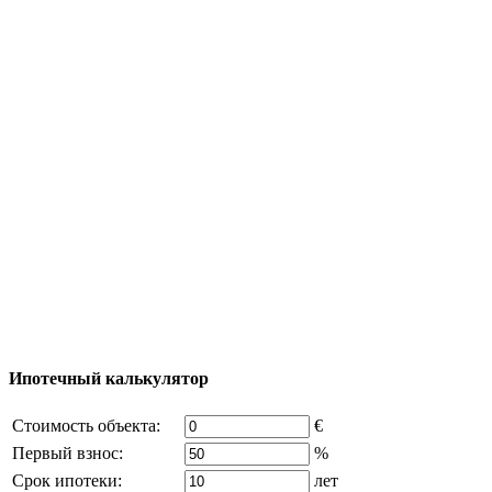
Полезная информация
Тур за недвижимостью
Процесс покупки
Карта Турции
Добавить объект
© 2011 - 2026 Официальный сайт компании
Excluzival Group Все права защищены (All rights
reserved) - использование материалов сайта
возможно только с письменного разрешения
владельца компании и активная ссылка на
excluzival.ru
Часть контента на сайте заимствована из открытых
источников, если вы являетесь правообладателем и считаете,
что это нарушает ваши права - напишите нам.
Ипотечный калькулятор
Стоимость объекта:
€
Первый взнос:
%
Срок ипотеки:
лет