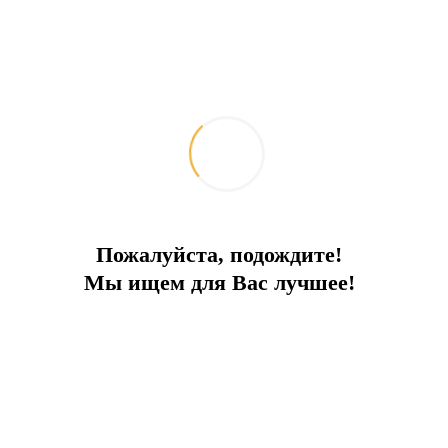
Пожалуйста, подождите!
Мы ищем для Вас лучшее!
Бунгало с Бассейном
В бутик-отеле с частным бассейном и садом
Город:
Фетхие
Тип
Вилла
Площадь
90
До моря
1 км