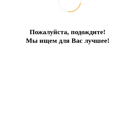
Пожалуйста, подождите!
Мы ищем для Вас лучшее!
е крытая парковка
 метрах от берега моря с великолепными пляжами.
", чтобы Вы могли беззаботно насладиться своим отдыхом.
ней, ванная комната, терраса.