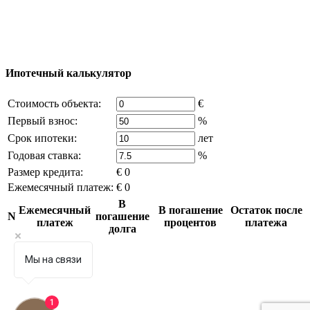
владельца компании и активная ссылка на
excluzival.ru
Часть контента на сайте заимствована из открытых
источников, если вы являетесь правообладателем и считаете,
что это нарушает ваши права - напишите нам.
Ипотечный калькулятор
Стоимость объекта:
€
Первый взнос:
%
Срок ипотеки:
лет
Годовая ставка:
%
Размер кредита:
€ 0
Ежемесячный платеж:
€ 0
В
Ежемесячный
В погашение
Остаток после
N
погашение
платеж
процентов
платежа
долга
Мы на связи
1