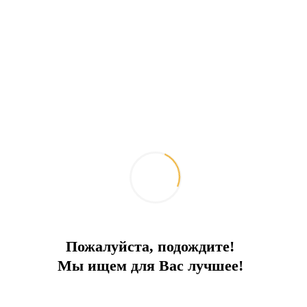
- Wi-Fi интернет,
- инфраструктура комплекса.
Стоимость – от 105 евро\сутки.
Отправить запрос
Добавить к сравнению
Ипотечный калькулятор
Поделиться:
Похожие объекты
Пожалуйста, подождите!
Мы ищем для Вас лучшее!