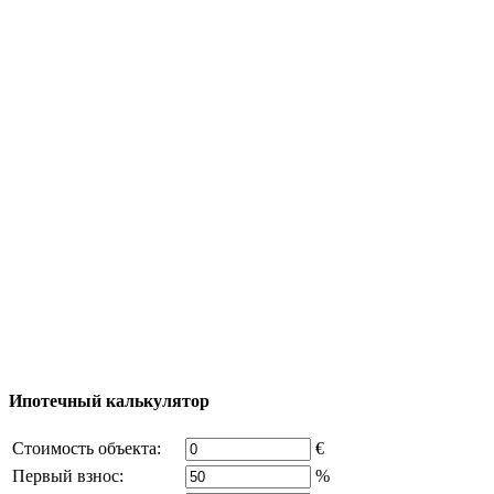
Полезная информация
Тур за недвижимостью
Процесс покупки
Карта Турции
Добавить объект
© 2011 - 2026 Официальный сайт компании
Excluzival Group Все права защищены (All rights
reserved) - использование материалов сайта
возможно только с письменного разрешения
владельца компании и активная ссылка на
excluzival.ru
Часть контента на сайте заимствована из открытых
источников, если вы являетесь правообладателем и считаете,
что это нарушает ваши права - напишите нам.
Ипотечный калькулятор
Стоимость объекта:
€
Первый взнос:
%