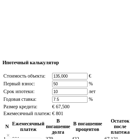
Добавить объект
© 2011 - 2026 Официальный сайт компании
Excluzival Group Все права защищены (All rights
reserved) - использование материалов сайта
возможно только с письменного разрешения
владельца компании и активная ссылка на
excluzival.ru
Часть контента на сайте заимствована из открытых
источников, если вы являетесь правообладателем и считаете,
что это нарушает ваши права - напишите нам.
Ипотечный калькулятор
Стоимость объекта:
€
Первый взнос:
%
Срок ипотеки:
лет
Годовая ставка:
%
Размер кредита:
€ 67,500
Ежемесячный платеж:
€ 801
В
Остаток
Ежемесячный
В погашение
N
погашение
после
платеж
процентов
долга
платежа
1
801
379
422
67,121