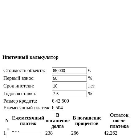
© 2011 - 2026 Официальный сайт компании
Excluzival Group Все права защищены (All rights
reserved) - использование материалов сайта
возможно только с письменного разрешения
владельца компании и активная ссылка на
excluzival.ru
Часть контента на сайте заимствована из открытых
источников, если вы являетесь правообладателем и считаете,
что это нарушает ваши права - напишите нам.
Ипотечный калькулятор
Стоимость объекта:
€
Первый взнос:
%
Срок ипотеки:
лет
Годовая ставка:
%
Размер кредита:
€ 42,500
Ежемесячный платеж:
€ 504
В
Остаток
Ежемесячный
В погашение
N
погашение
после
платеж
процентов
долга
платежа
1
504
238
266
42,262