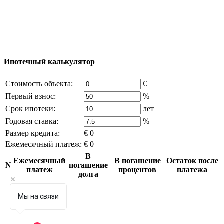
возможно только с письменного разрешения
владельца компании и активная ссылка на
excluzival.ru
Часть контента на сайте заимствована из открытых
источников, если вы являетесь правообладателем и считаете,
что это нарушает ваши права - напишите нам.
Ипотечный калькулятор
Стоимость объекта:
€
Первый взнос:
%
Срок ипотеки:
лет
Годовая ставка:
%
Размер кредита:
€ 0
Ежемесячный платеж:
€ 0
В
Ежемесячный
В погашение
Остаток после
N
погашение
платеж
процентов
платежа
долга
Мы на связи