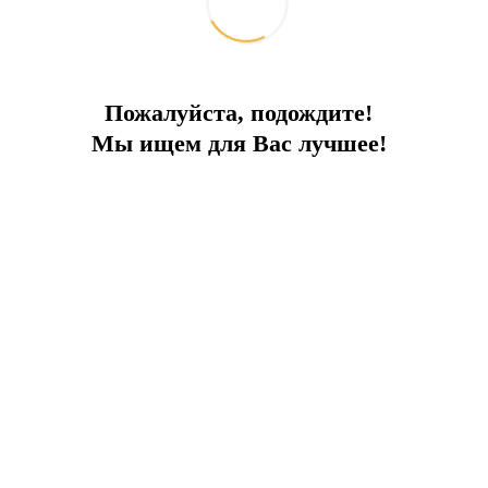
Пожалуйста, подождите!
Мы ищем для Вас лучшее!
ускам
арными бич-парками, лучшим обслуживанием и круглосуточной
гантных апартаментов, или же просто с комфортом отдохнуть в 
ом берегу моря, и имеет несколько отдельных пляжей. Для собс