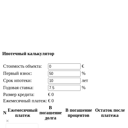
© 2011 - 2026 Официальный сайт компании
Excluzival Group Все права защищены (All rights
reserved) - использование материалов сайта
возможно только с письменного разрешения
владельца компании и активная ссылка на
excluzival.ru
Часть контента на сайте заимствована из открытых
источников, если вы являетесь правообладателем и считаете,
что это нарушает ваши права - напишите нам.
Ипотечный калькулятор
Стоимость объекта:
€
Первый взнос:
%
Срок ипотеки:
лет
Годовая ставка:
%
Размер кредита:
€ 0
Ежемесячный платеж:
€ 0
В
Ежемесячный
В погашение
Остаток после
N
погашение
платеж
процентов
платежа
долга