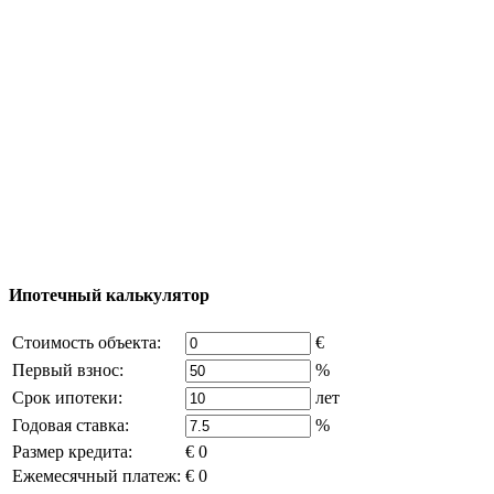
Процесс покупки
Карта Турции
Добавить объект
© 2011 - 2026 Официальный сайт компании
Excluzival Group Все права защищены (All rights
reserved) - использование материалов сайта
возможно только с письменного разрешения
владельца компании и активная ссылка на
excluzival.ru
Часть контента на сайте заимствована из открытых
источников, если вы являетесь правообладателем и считаете,
что это нарушает ваши права - напишите нам.
Ипотечный калькулятор
Стоимость объекта:
€
Первый взнос:
%
Срок ипотеки:
лет
Годовая ставка:
%
Размер кредита:
€ 0
Ежемесячный платеж:
€ 0