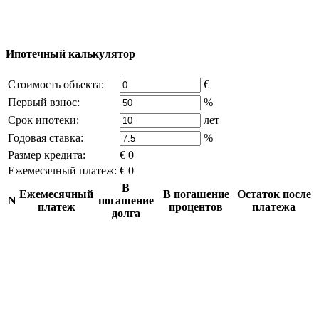
Часть контента на сайте заимствована из открытых
источников, если вы являетесь правообладателем и считаете,
что это нарушает ваши права - напишите нам.
Ипотечный калькулятор
Стоимость объекта:
€
Первый взнос:
%
Срок ипотеки:
лет
Годовая ставка:
%
Размер кредита:
€ 0
Ежемесячный платеж:
€ 0
В
Ежемесячный
В погашение
Остаток после
N
погашение
платеж
процентов
платежа
долга