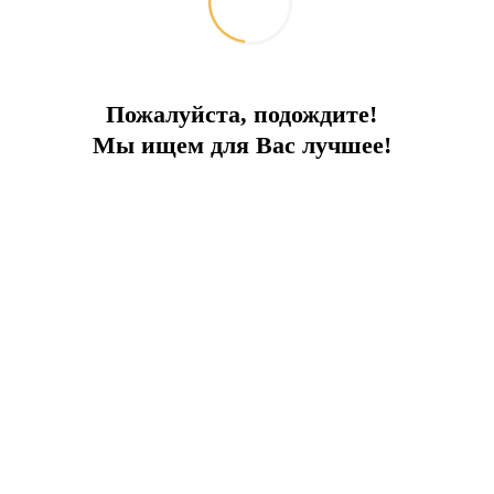
Пожалуйста, подождите!
Мы ищем для Вас лучшее!
ода, на европейской стороне Стамбула, на берегу Черного моря.
бусного сообщения.
мая большая по вместимости в Европе автостоянка на 24 000 ме