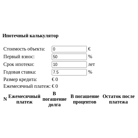
возможно только с письменного разрешения
владельца компании и активная ссылка на
excluzival.ru
Часть контента на сайте заимствована из открытых
источников, если вы являетесь правообладателем и считаете,
что это нарушает ваши права - напишите нам.
Ипотечный калькулятор
Стоимость объекта:
€
Первый взнос:
%
Срок ипотеки:
лет
Годовая ставка:
%
Размер кредита:
€ 0
Ежемесячный платеж:
€ 0
В
Ежемесячный
В погашение
Остаток после
N
погашение
платеж
процентов
платежа
долга