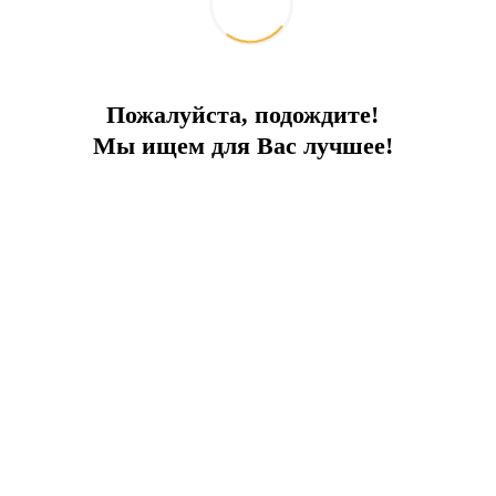
Пожалуйста, подождите!
Мы ищем для Вас лучшее!
ды TYHA в номинации "Лучшая марина года для суп
Турции в 2020г!
ии