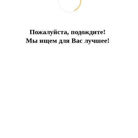
ой медицинской помощи и поддержке. В долгос
и материнской смертности, что является актуал
Пожалуйста, подождите!
Мы ищем для Вас лучшее!
ды TYHA в номинации "Лучшая марина года для суп