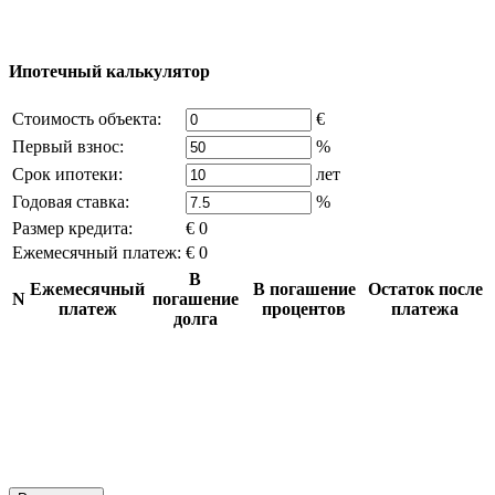
источников, если вы являетесь правообладателем и считаете,
что это нарушает ваши права - напишите нам.
Ипотечный калькулятор
Стоимость объекта:
€
Первый взнос:
%
Срок ипотеки:
лет
Годовая ставка:
%
Размер кредита:
€ 0
Ежемесячный платеж:
€ 0
В
Ежемесячный
В погашение
Остаток после
N
погашение
платеж
процентов
платежа
долга