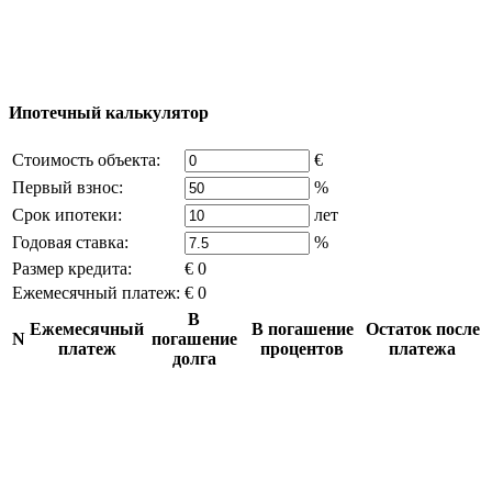
владельца компании и активная ссылка на
excluzival.ru
Часть контента на сайте заимствована из открытых
источников, если вы являетесь правообладателем и считаете,
что это нарушает ваши права - напишите нам.
Ипотечный калькулятор
Стоимость объекта:
€
Первый взнос:
%
Срок ипотеки:
лет
Годовая ставка:
%
Размер кредита:
€ 0
Ежемесячный платеж:
€ 0
В
Ежемесячный
В погашение
Остаток после
N
погашение
платеж
процентов
платежа
долга