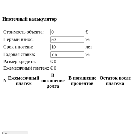
источников, если вы являетесь правообладателем и считаете,
что это нарушает ваши права - напишите нам.
Ипотечный калькулятор
Стоимость объекта:
€
Первый взнос:
%
Срок ипотеки:
лет
Годовая ставка:
%
Размер кредита:
€ 0
Ежемесячный платеж:
€ 0
В
Ежемесячный
В погашение
Остаток после
N
погашение
платеж
процентов
платежа
долга