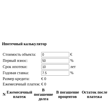
© 2011 - 2026 Официальный сайт компании
Excluzival Group Все права защищены (All rights
reserved) - использование материалов сайта
возможно только с письменного разрешения
владельца компании и активная ссылка на
excluzival.ru
Часть контента на сайте заимствована из открытых
источников, если вы являетесь правообладателем и считаете,
что это нарушает ваши права - напишите нам.
Ипотечный калькулятор
Стоимость объекта:
€
Первый взнос:
%
Срок ипотеки:
лет
Годовая ставка:
%
Размер кредита:
€ 0
Ежемесячный платеж:
€ 0
В
Ежемесячный
В погашение
Остаток после
N
погашение
платеж
процентов
платежа
долга