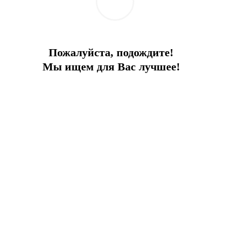
ся множество любопытных вещей: неповторимые красоты природ
 природные и рукотворные диковинки. Здесь всё это вы сможете
вуете по разным городам и странам, не меняя комфортных для се
Пожалуйста, подождите!
ремени, чтобы с ним познакомиться.
Мы ищем для Вас лучшее!
оря». В рамках этого проекта будет проведена 4-х дневная экск
 Сочи, Ялте, Одессе, Бурсе.