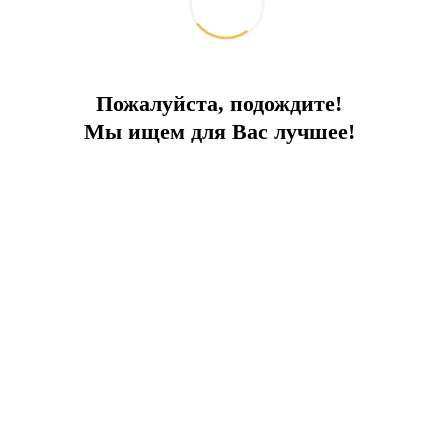
ы выберете общий пункт, такой как "другое"
Пожалуйста, подождите!
Мы ищем для Вас лучшее!
крупных сумм:
иллионов лир
потребуется заполнить специальну
лир
необходимо будет предоставить документы,
ности, отсутствие необходимого пояснения или 
акомьтесь с актуальными требованиями вашего б
формация и документы для указания цели перевод
анее, чтобы избежать возможных задержек или 
опасности и легальности финансовых потоков в
одили гладко.