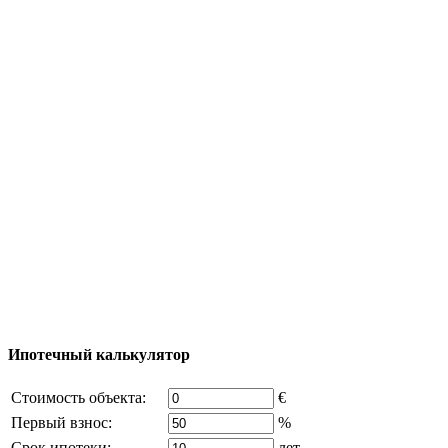
Полезная информация
Тур за недвижимостью
Процесс покупки
Карта Турции
Добавить объект
© 2011 - 2026 Официальный сайт компании
Excluzival Group Все права защищены (All rights
reserved) - использование материалов сайта
возможно только с письменного разрешения
владельца компании и активная ссылка на
excluzival.ru
Часть контента на сайте заимствована из открытых
источников, если вы являетесь правообладателем и считаете,
что это нарушает ваши права - напишите нам.
Ипотечный калькулятор
Стоимость объекта:
€
Первый взнос:
%
Срок ипотеки:
лет