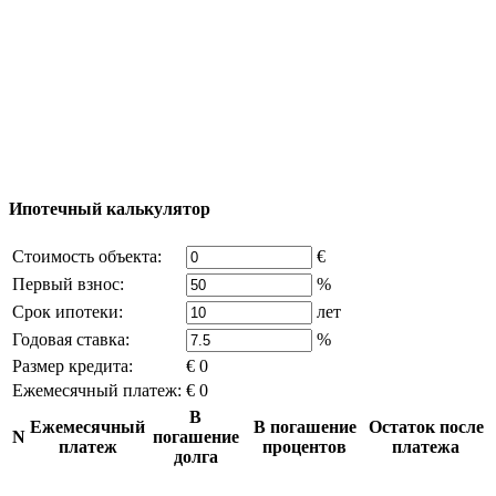
© 2011 - 2026 Официальный сайт компании
Excluzival Group Все права защищены (All rights
reserved) - использование материалов сайта
возможно только с письменного разрешения
владельца компании и активная ссылка на
excluzival.ru
Часть контента на сайте заимствована из открытых
источников, если вы являетесь правообладателем и считаете,
что это нарушает ваши права - напишите нам.
Ипотечный калькулятор
Стоимость объекта:
€
Первый взнос:
%
Срок ипотеки:
лет
Годовая ставка:
%
Размер кредита:
€ 0
Ежемесячный платеж:
€ 0
В
Ежемесячный
В погашение
Остаток после
N
погашение
платеж
процентов
платежа
долга