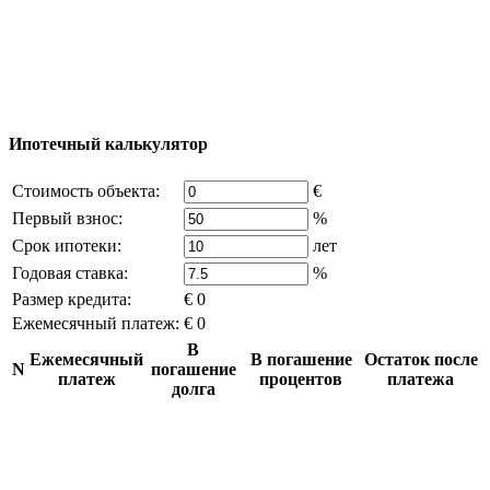
reserved) - использование материалов сайта
возможно только с письменного разрешения
владельца компании и активная ссылка на
excluzival.ru
Часть контента на сайте заимствована из открытых
источников, если вы являетесь правообладателем и считаете,
что это нарушает ваши права - напишите нам.
Ипотечный калькулятор
Стоимость объекта:
€
Первый взнос:
%
Срок ипотеки:
лет
Годовая ставка:
%
Размер кредита:
€ 0
Ежемесячный платеж:
€ 0
В
Ежемесячный
В погашение
Остаток после
N
погашение
платеж
процентов
платежа
долга