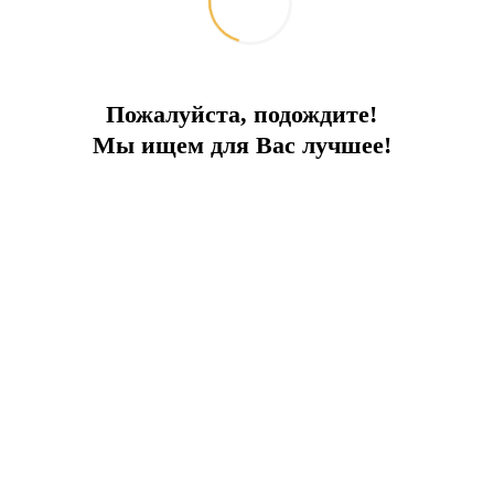
сультации по недвижимости!
ое послепродажное обслуживание!
Пожалуйста, подождите!
ан, Азербайджан).
Мы ищем для Вас лучшее!
урции и в новом 2023 году!