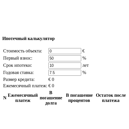
reserved) - использование материалов сайта
возможно только с письменного разрешения
владельца компании и активная ссылка на
excluzival.ru
Часть контента на сайте заимствована из открытых
источников, если вы являетесь правообладателем и считаете,
что это нарушает ваши права - напишите нам.
Ипотечный калькулятор
Стоимость объекта:
€
Первый взнос:
%
Срок ипотеки:
лет
Годовая ставка:
%
Размер кредита:
€ 0
Ежемесячный платеж:
€ 0
В
Ежемесячный
В погашение
Остаток после
N
погашение
платеж
процентов
платежа
долга