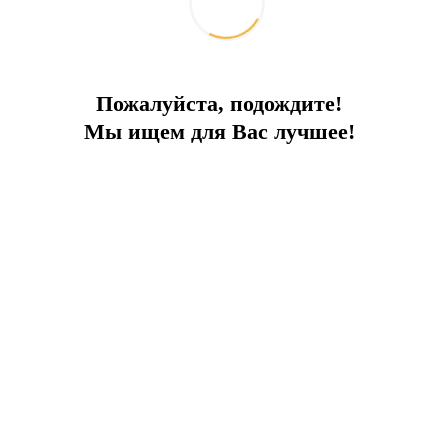
Пожалуйста, подождите!
Мы ищем для Вас лучшее!
c Turkish coffee on a spacious balcony overlooking th