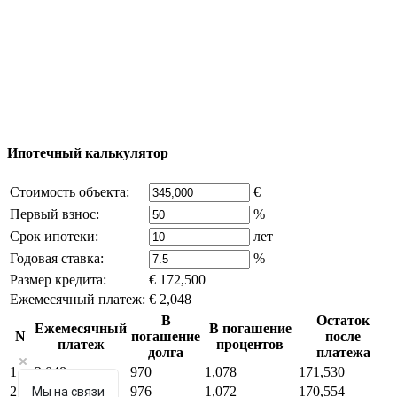
© 2011 - 2026 Официальный сайт компании
Excluzival Group Все права защищены (All rights
reserved) - использование материалов сайта
возможно только с письменного разрешения
владельца компании и активная ссылка на
excluzival.ru
Часть контента на сайте заимствована из открытых
источников, если вы являетесь правообладателем и считаете,
что это нарушает ваши права - напишите нам.
Ипотечный калькулятор
Стоимость объекта:
€
Первый взнос:
%
Срок ипотеки:
лет
Годовая ставка:
%
Размер кредита:
€ 172,500
Ежемесячный платеж:
€ 2,048
В
Остаток
Ежемесячный
В погашение
N
погашение
после
платеж
процентов
долга
платежа
1
2,048
970
1,078
171,530
2
2,048
976
1,072
170,554
Мы на связи