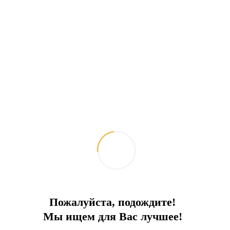
3+1 (128 м2) от 465 000€
4+1 дублекс (180 м2) от 670 000€
5+1 дублекс (209 м2 и 241 м2) от 690 000€.
Отправить запрос
Добавить к сравнению
Ипотечный калькулятор
Поделиться:
Похожие объекты
Пожалуйста, подождите!
Мы ищем для Вас лучшее!