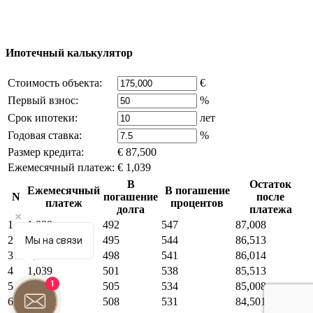
источников, если вы являетесь правообладателем и считаете,
что это нарушает ваши права - напишите нам.
Ипотечный калькулятор
Стоимость объекта:
€
Первый взнос:
%
Срок ипотеки:
лет
Годовая ставка:
%
Размер кредита:
€ 87,500
Ежемесячный платеж:
€ 1,039
В
Остаток
Ежемесячный
В погашение
N
погашение
после
платеж
процентов
долга
платежа
1
1,039
492
547
87,008
2
1,039
495
544
86,513
Мы на связи
3
1,039
498
541
86,014
4
1,039
501
538
85,513
1
5
1,039
505
534
85,008
6
1,039
508
531
84,501