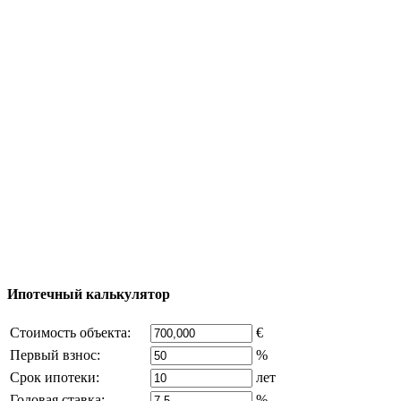
Полезная информация
Тур за недвижимостью
Процесс покупки
Карта Турции
Добавить объект
© 2011 - 2026 Официальный сайт компании
Excluzival Group Все права защищены (All rights
reserved) - использование материалов сайта
возможно только с письменного разрешения
владельца компании и активная ссылка на
excluzival.ru
Часть контента на сайте заимствована из открытых
источников, если вы являетесь правообладателем и считаете,
что это нарушает ваши права - напишите нам.
Ипотечный калькулятор
Стоимость объекта:
€
Первый взнос:
%
Срок ипотеки:
лет
Годовая ставка:
%