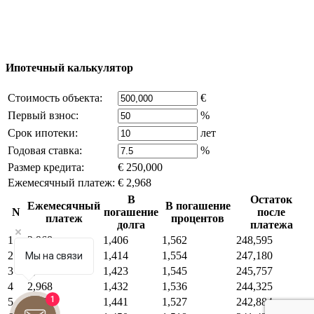
владельца компании и активная ссылка на
excluzival.ru
Часть контента на сайте заимствована из открытых
источников, если вы являетесь правообладателем и считаете,
что это нарушает ваши права - напишите нам.
Ипотечный калькулятор
Стоимость объекта:
€
Первый взнос:
%
Срок ипотеки:
лет
Годовая ставка:
%
Размер кредита:
€ 250,000
Ежемесячный платеж:
€ 2,968
В
Остаток
Ежемесячный
В погашение
N
погашение
после
платеж
процентов
долга
платежа
1
2,968
1,406
1,562
248,595
2
2,968
1,414
1,554
247,180
Мы на связи
3
2,968
1,423
1,545
245,757
4
2,968
1,432
1,536
244,325
1
5
2,968
1,441
1,527
242,884