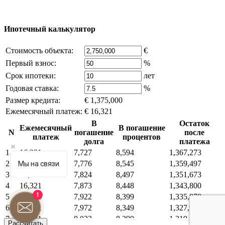
что это нарушает ваши права - напишите нам.
Ипотечный калькулятор
Стоимость объекта:
€
Первый взнос:
%
Срок ипотеки:
лет
Годовая ставка:
%
Размер кредита:
€ 1,375,000
Ежемесячный платеж:
€ 16,321
В
Остаток
Ежемесячный
В погашение
N
погашение
после
платеж
процентов
долга
платежа
1
16,321
7,727
8,594
1,367,273
2
16,321
7,776
8,545
1,359,497
Мы на связи
3
16,321
7,824
8,497
1,351,673
4
16,321
7,873
8,448
1,343,800
1
5
16,321
7,922
8,399
1,335,878
6
16,321
7,972
8,349
1,327,906
7
16,321
8,022
8,299
1,319,884
Рассчитать