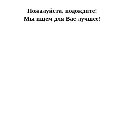
Пожалуйста, подождите!
Мы ищем для Вас лучшее!
Отель в центре Анталии
Небольшой полностью функционирующий отель в центре
Анталии
Город:
Анталия
Тип
Отель
Площадь
1 200
До моря
0 м
Цена
250 000 €