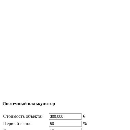
Полезная информация
Тур за недвижимостью
Процесс покупки
Карта Турции
Добавить объект
© 2011 - 2026 Официальный сайт компании
Excluzival Group Все права защищены (All rights
reserved) - использование материалов сайта
возможно только с письменного разрешения
владельца компании и активная ссылка на
excluzival.ru
Часть контента на сайте заимствована из открытых
источников, если вы являетесь правообладателем и считаете,
что это нарушает ваши права - напишите нам.
Ипотечный калькулятор
Стоимость объекта:
€
Первый взнос:
%