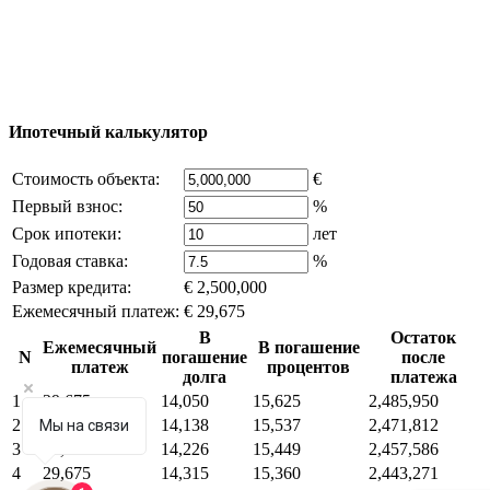
возможно только с письменного разрешения
владельца компании и активная ссылка на
excluzival.ru
Часть контента на сайте заимствована из открытых
источников, если вы являетесь правообладателем и считаете,
что это нарушает ваши права - напишите нам.
Ипотечный калькулятор
Стоимость объекта:
€
Первый взнос:
%
Срок ипотеки:
лет
Годовая ставка:
%
Размер кредита:
€ 2,500,000
Ежемесячный платеж:
€ 29,675
В
Остаток
Ежемесячный
В погашение
N
погашение
после
платеж
процентов
долга
платежа
1
29,675
14,050
15,625
2,485,950
2
29,675
14,138
15,537
2,471,812
Мы на связи
3
29,675
14,226
15,449
2,457,586
4
29,675
14,315
15,360
2,443,271