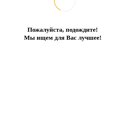
Пожалуйста, подождите!
ПРЕИМУЩЕСТВА ОБЪЕКТА:
Мы ищем для Вас лучшее!
В самом центре
Выгодная инвестиц
ю Анталию и ищете интересные возможности дл
родажу выставлен полностью готовый к работ
 Анталии, а именно внутри знаменитой историче
ристов, но и местных жителей, что обеспечивае
на виду у потенциальных клиентов. Это важный 
о, доходов.
овым и звуковым оборудованием, что позволит
что предоставляет достаточно пространства дл