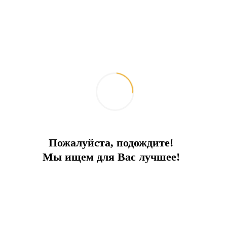
Пожалуйста, подождите!
Мы ищем для Вас лучшее!
Отель 5* на берегу моря
Пляж протяженностью 350 м, бассейны, аквапарки
Город:
Дидим
Тип
Отель
До моря
0 м