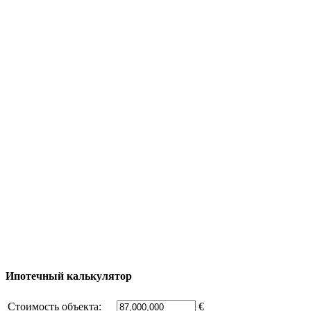
Яхтинг
Туризм
Полезная информация
Тур за недвижимостью
Процесс покупки
Карта Турции
Добавить объект
© 2011 - 2026 Официальный сайт компании
Excluzival Group Все права защищены (All rights
reserved) - использование материалов сайта
возможно только с письменного разрешения
владельца компании и активная ссылка на
excluzival.ru
Часть контента на сайте заимствована из открытых
источников, если вы являетесь правообладателем и считаете,
что это нарушает ваши права - напишите нам.
Ипотечный калькулятор
Стоимость объекта:
€